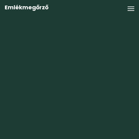
Emlékmegőrző
Ajándékba adom
Adatkezelési tájékoztató
|
Adattovábbítási nyilatkozat
|