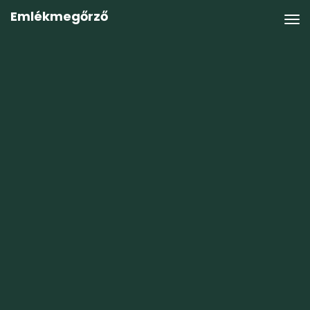
Emlékmegőrző
Fiókom
Belépés
Felhasználónév vagy Email cím
*
Jelszó
*