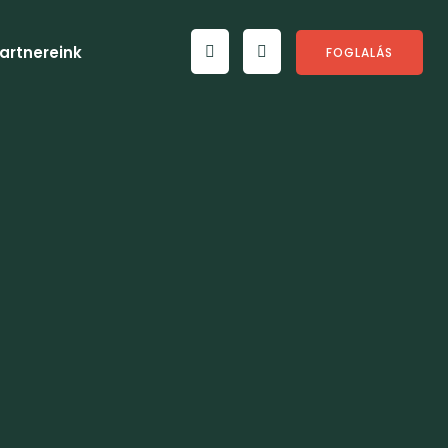
artnereink
FOGLALÁS
yzat