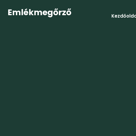
Emlékmegőrző
Kezdőolda
Nye