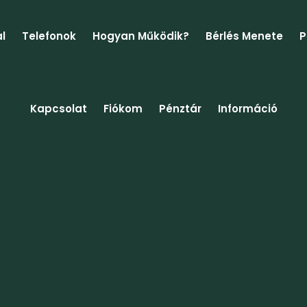
l
Telefonok
Hogyan Működik?
Bérlés Menete
P
Kapcsolat
Fiókom
Pénztár
Információ
reményjáték szabál