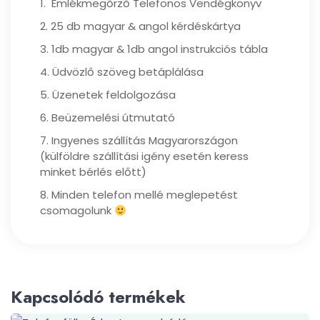
1. Emlékmegőrző Telefonos Vendégkönyv
2. 25 db magyar & angol kérdéskártya
3. 1db magyar & 1db angol instrukciós tábla
4. Üdvözlő szöveg betáplálása
5. Üzenetek feldolgozása
6. Beüzemelési útmutató
7. Ingyenes szállítás Magyarországon
(külföldre szállítási igény esetén keress
minket bérlés előtt)
8. Minden telefon mellé meglepetést
csomagolunk
Kapcsolódó termékek