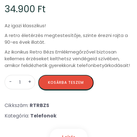
34.900
Ft
Az igazi klasszikus!
A retro életérzés megtestesítője, szinte érezni rajta a
90-es évek illatát.
Az ikonikus Retro Bézs Emlékmegőrzővel biztosan
kellemes érzéseket kelthetsz vendégeid szívében,
amikor felidézhetik gyerekkoruk telefonbetyárkodásait!
KOSÁRBA TESZEM
Cikkszám:
RTRBZS
Kategória:
Telefonok