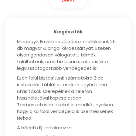
Leírás
Kiegészítők
Mindegyik Emlékmegőrzőhöz mellékelünk 25
db magyar & angol kérdéskártyát. Ezeken
olyan gondosan válogatott témák
találhatóak, amik biztosan szóra bírják a
legvisszafogottabb vendégedet is!
Ezen felül biztosítunk számotokra 2 db
instrukciós táblát is, amiken egyértelmű
utasítások szerepelnek a telefon
használatával kapcsolatban.
Természetesen ezeket is mindkét nyelven,
hogy a külföldi vendégeid is üzenhessenek
Neked!
A bérleti díj tartalmazza: