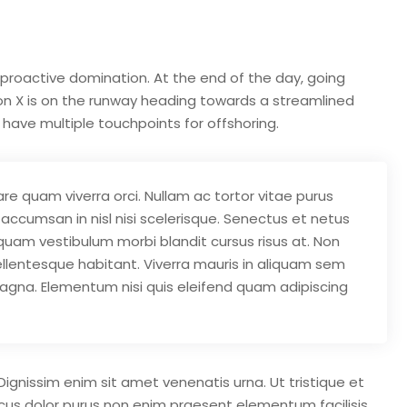
e proactive domination. At the end of the day, going
on X is on the runway heading towards a streamlined
 have multiple touchpoints for offshoring.
re quam viverra orci. Nullam ac tortor vitae purus
accumsan in nisl nisi scelerisque. Senectus et netus
quam vestibulum morbi blandit cursus risus at. Non
llentesque habitant. Viverra mauris in aliquam sem
 magna. Elementum nisi quis eleifend quam adipiscing
Dignissim enim sit amet venenatis urna. Ut tristique et
ncus dolor purus non enim praesent elementum facilisis.