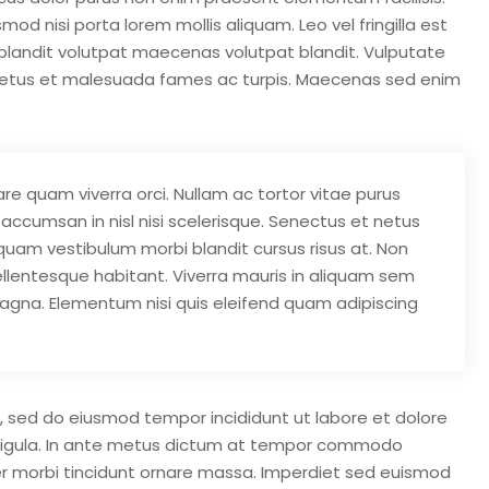
d nisi porta lorem mollis aliquam. Leo vel fringilla est
m blandit volutpat maecenas volutpat blandit. Vulputate
netus et malesuada fames ac turpis. Maecenas sed enim
re quam viverra orci. Nullam ac tortor vitae purus
accumsan in nisl nisi scelerisque. Senectus et netus
quam vestibulum morbi blandit cursus risus at. Non
llentesque habitant. Viverra mauris in aliquam sem
 magna. Elementum nisi quis eleifend quam adipiscing
t, sed do eiusmod tempor incididunt ut labore et dolore
t ligula. In ante metus dictum at tempor commodo
er morbi tincidunt ornare massa. Imperdiet sed euismod