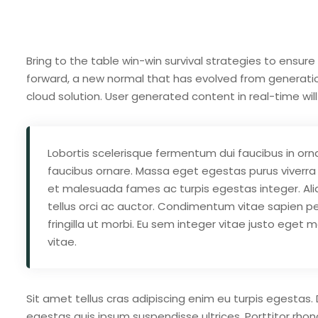
Bring to the table win-win survival strategies to ensur
forward, a new normal that has evolved from generati
cloud solution. User generated content in real-time will
Lobortis scelerisque fermentum dui faucibus in orna
faucibus ornare. Massa eget egestas purus viverra 
et malesuada fames ac turpis egestas integer. Ali
tellus orci ac auctor. Condimentum vitae sapien pe
fringilla ut morbi. Eu sem integer vitae justo eget
vitae.
Sit amet tellus cras adipiscing enim eu turpis egestas. 
egestas quis ipsum suspendisse ultrices. Porttitor rho