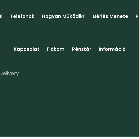
l
Telefonok
Hogyan Működik?
Bérlés Menete
P
Kapcsolat
Fiókom
Pénztár
Információ
Delivery