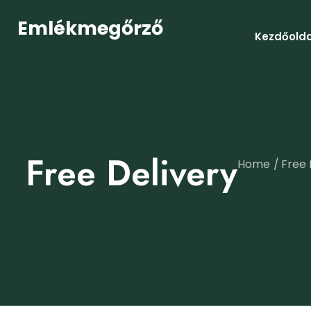
Emlékmegőrző
Kezdőolda
Free Delivery
Home
Free 