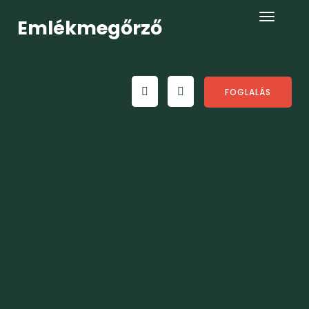
Emlékmegőrző
FOGLALÁS
Category: Kiállítás