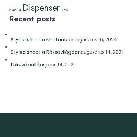
Dispenser
Automat
New
Recent posts
Styled shoot a Mettrinben
augusztus 16, 2024
Styled shoot a Rózsavilágban
augusztus 14, 2021
Esküvőkiállítás
július 14, 2021
Adatkezelési tájékoztató
|
Adattovábbítási nyilatkozat
|
Cookie-k